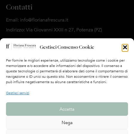
Contatti
Email: info@florianafrescura.it
Indirizzo: Via Giovanni XXIII n 27, Potenza (PZ)
Seguimi su
Gestisci Consenso Cookie
Per fornire le migliori esperienze, utilizziamo tecnologie come i cookie per
Dove ricevo
memorizzare e/o accedere alle informazioni del dispositivo. Il consenso a
queste tecnologie ci permetterà di elaborare dati come il comportamento di
navigazione o ID unici su questo sito. Non acconsentire o ritirare il consenso
può influire negativamente su alcune caratteristiche e funzioni.
Gestisci servizi
Accetta
Nega