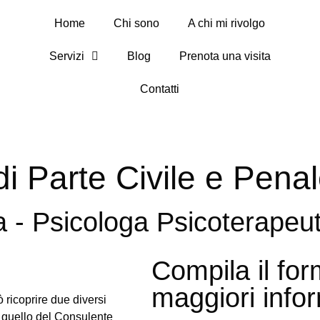
Home
Chi sono
A chi mi rivolgo
Servizi
Blog
Prenota una visita
Contatti
i Parte Civile e Pena
a - Psicologa Psicoterapeu
Compila il for
maggiori info
 ricoprire due diversi
e quello del Consulente