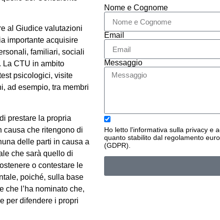
Nome e Cognome
re al Giudice valutazioni
Email
ia importante acquisire
rsonali, familiari, sociali
Messaggio
o. La CTU in ambito
st psicologici, visite
oni, ad esempio, tra membri
di prestare la propria
in causa che ritengono di
Ho letto l'
informativa sulla privacy
e a
quanto stabilito dal regolamento euro
una delle parti in causa a
(GDPR).
tale che sarà quello di
sostenere o contestare le
tale, poiché, sulla base
te che l’ha nominato che,
e per difendere i propri