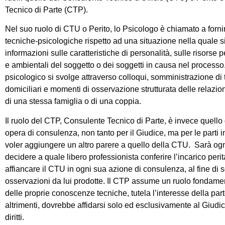
Tecnico di Parte (CTP).
Nel suo ruolo di CTU o Perito, lo Psicologo è chiamato a forni
tecniche-psicologiche rispetto ad una situazione nella quale s
informazioni sulle caratteristiche di personalità, sulle risorse pe
e ambientali del soggetto o dei soggetti in causa nel process
psicologico si svolge attraverso colloqui, somministrazione di te
domiciliari e momenti di osservazione strutturata delle relazi
di una stessa famiglia o di una coppia.
Il ruolo del CTP, Consulente Tecnico di Parte, è invece quello 
opera di consulenza, non tanto per il Giudice, ma per le parti 
voler aggiungere un altro parere a quello della CTU. Sarà ogn
decidere a quale libero professionista conferire l’incarico peri
affiancare il CTU in ogni sua azione di consulenza, al fine di 
osservazioni da lui prodotte. Il CTP assume un ruolo fondamen
delle proprie conoscenze tecniche, tutela l’interesse della par
altrimenti, dovrebbe affidarsi solo ed esclusivamente al Giudic
diritti.