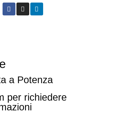
le
ta a Potenza
m per richiedere
rmazioni