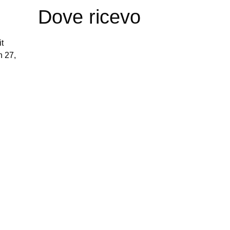
Dove ricevo
it
n 27,