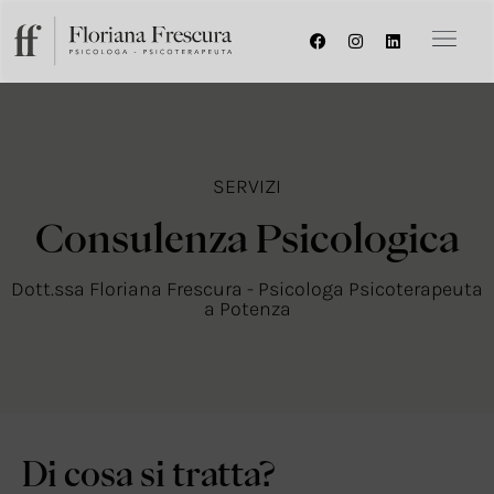
SERVIZI
Consulenza Psicologica
Dott.ssa Floriana Frescura - Psicologa Psicoterapeuta
a Potenza
Di cosa si tratta?